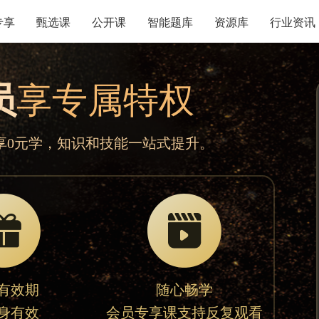
专享
甄选课
公开课
智能题库
资源库
行业资讯
员
享专属特权
享0元学，知识和技能一站式提升。
有效期
随心畅学
身有效
会员专享课支持反复观看