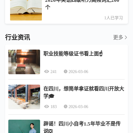
2026年英语四级听力高频词汇200
个
1人已学习
行业资讯
更多
职业技能等级证书看上面☝️
241
2026-03-06
在四川，想简单拿证就看四川开放大
学🎓
183
2026-03-06
辟谣！四川小自考1.5年毕业不是传
说❎