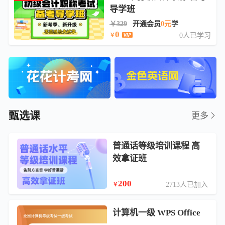
导学班
￥329
开通会员
0元
学
0
0人已学习
￥
甄选课
更多
普通话等级培训课程 高
效拿证班
200
2713人已加入
￥
计算机一级 WPS Office