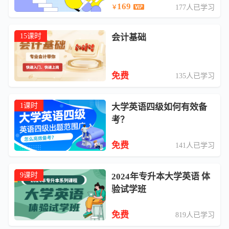
169
177人已学习
￥
15课时
会计基础
免费
135人已学习
1课时
大学英语四级如何有效备
考？
免费
141人已学习
9课时
2024年专升本大学英语 体
验试学班
免费
819人已学习