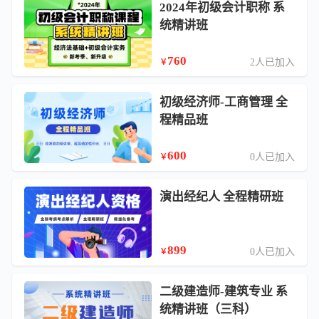
2024年初级会计职称 系
统精讲班
760
2人已加入
￥
初级经济师-工商管理 全
程精品班
600
0人已加入
￥
演出经纪人 全程精研班
899
0人已加入
￥
二级建造师-建筑专业 系
统精讲班（三科）