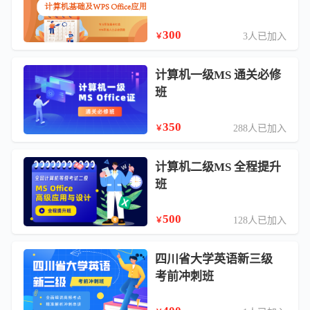
300
3人已加入
￥
计算机一级MS 通关必修
班
350
288人已加入
￥
计算机二级MS 全程提升
班
500
128人已加入
￥
四川省大学英语新三级
考前冲刺班