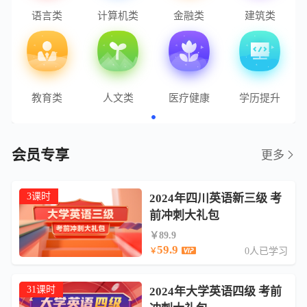
语言类
计算机类
金融类
建筑类
教育类
人文类
医疗健康
学历提升
会员专享
更多
3课时
2024年四川英语新三级 考
前冲刺大礼包
￥89.9
59.9
0人已学习
￥
31课时
2024年大学英语四级 考前