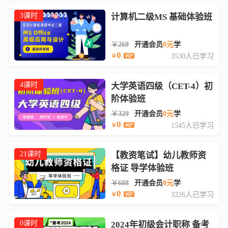
3课时
计算机二级MS 基础体验班
￥269
开通会员
0元
学
0
3530人已学习
￥
4课时
大学英语四级（CET-4）初
阶体验班
￥329
开通会员
0元
学
0
1545人已学习
￥
21课时
【教资笔试】幼儿教师资
格证 导学体验班
￥688
开通会员
0元
学
0
3226人已学习
￥
0课时
2024年初级会计职称 备考