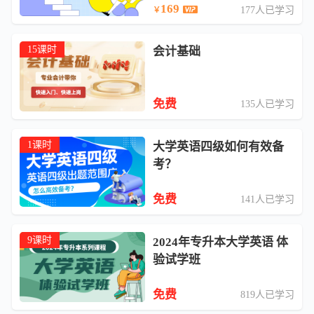
169
177人已学习
￥
15课时
会计基础
免费
135人已学习
1课时
大学英语四级如何有效备
考？
免费
141人已学习
9课时
2024年专升本大学英语 体
验试学班
免费
819人已学习