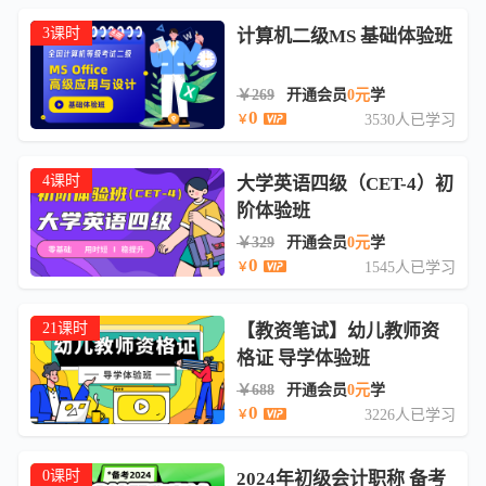
3课时
计算机二级MS 基础体验班
￥269
开通会员
0元
学
0
3530人已学习
￥
4课时
大学英语四级（CET-4）初
阶体验班
￥329
开通会员
0元
学
0
1545人已学习
￥
21课时
【教资笔试】幼儿教师资
格证 导学体验班
￥688
开通会员
0元
学
0
3226人已学习
￥
0课时
2024年初级会计职称 备考