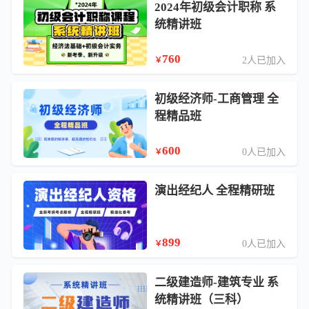
2024年初级会计职称 系
统精讲班
760
2人已加入
￥
初级经济师-工商管理 全
程精品班
600
0人已加入
￥
演出经纪人 全程精研班
899
0人已加入
￥
二级建造师-建筑专业 系
统精讲班（三科）