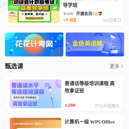
导学班
￥329
开通会员
0元
学
0
0人已学习
￥
甄选课
更多
普通话等级培训课程 高
效拿证班
200
2713人已加入
￥
计算机一级 WPS Office