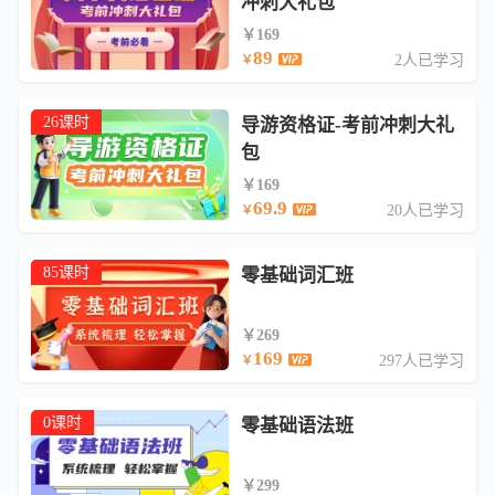
冲刺大礼包
￥169
89
2人已学习
￥
26课时
导游资格证-考前冲刺大礼
包
￥169
69.9
20人已学习
￥
85课时
零基础词汇班
￥269
169
297人已学习
￥
0课时
零基础语法班
￥299