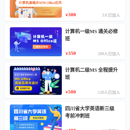
300
3人已加入
￥
计算机一级MS 通关必修
班
350
288人已加入
￥
计算机二级MS 全程提升
班
500
128人已加入
￥
四川省大学英语新三级
考前冲刺班