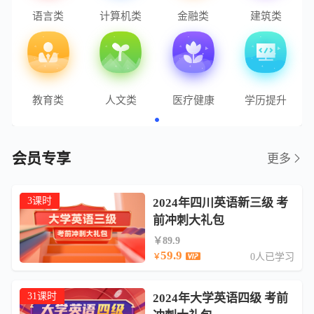
语言类
计算机类
金融类
建筑类
教育类
人文类
医疗健康
学历提升
会员专享
更多
3课时
2024年四川英语新三级 考
前冲刺大礼包
￥89.9
59.9
0人已学习
￥
31课时
2024年大学英语四级 考前