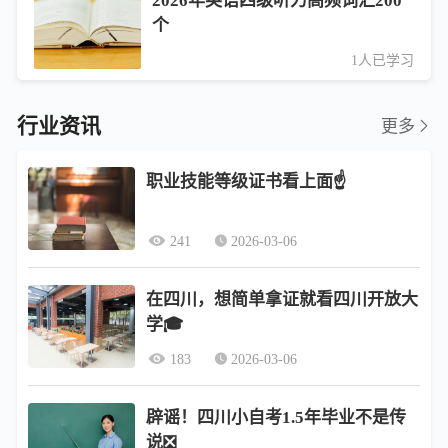
2026年英语四级听力高频词汇200
个
1人已学习
行业资讯
更多
职业技能等级证书看上面☝️
241
2026-03-06
在四川，想简单拿证就看四川开放大
学🎓
183
2026-03-06
辟谣！四川小自考1.5年毕业不是传
说❎