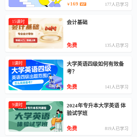
169
177人已学习
￥
15课时
会计基础
免费
135人已学习
1课时
大学英语四级如何有效备
考？
免费
141人已学习
9课时
2024年专升本大学英语 体
验试学班
免费
819人已学习