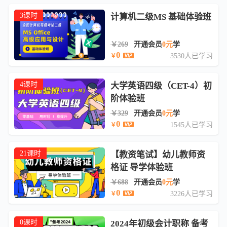
3课时
计算机二级MS 基础体验班
￥269
开通会员
0元
学
0
3530人已学习
￥
4课时
大学英语四级（CET-4）初
阶体验班
￥329
开通会员
0元
学
0
1545人已学习
￥
21课时
【教资笔试】幼儿教师资
格证 导学体验班
￥688
开通会员
0元
学
0
3226人已学习
￥
0课时
2024年初级会计职称 备考