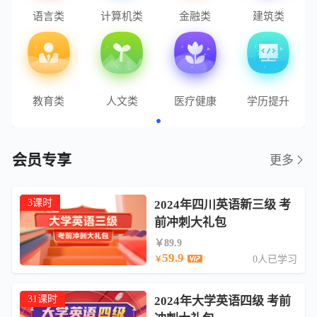
语言类
计算机类
金融类
建筑类
教育类
人文类
医疗健康
学历提升
会员专享
更多
3课时
2024年四川英语新三级 考
前冲刺大礼包
￥89.9
59.9
0人已学习
￥
31课时
2024年大学英语四级 考前