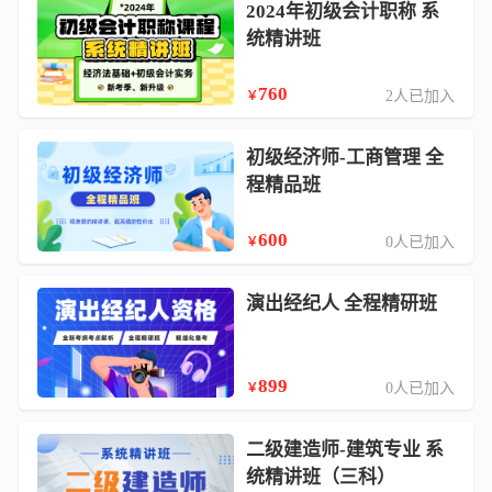
2024年初级会计职称 系
统精讲班
760
2人已加入
￥
初级经济师-工商管理 全
程精品班
600
0人已加入
￥
演出经纪人 全程精研班
899
0人已加入
￥
二级建造师-建筑专业 系
统精讲班（三科）