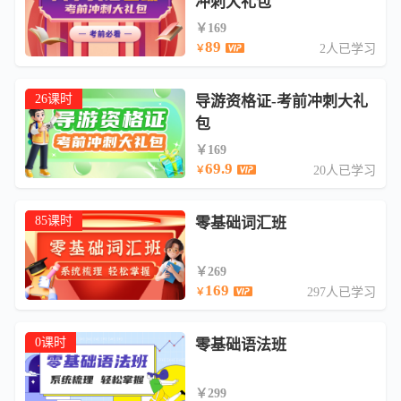
冲刺大礼包
￥169
89
2人已学习
￥
26课时
导游资格证-考前冲刺大礼
包
￥169
69.9
20人已学习
￥
85课时
零基础词汇班
￥269
169
297人已学习
￥
0课时
零基础语法班
￥299