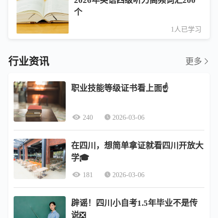
2026年英语四级听力高频词汇200
个
1人已学习
行业资讯
更多
职业技能等级证书看上面☝️
240
2026-03-06
在四川，想简单拿证就看四川开放大
学🎓
181
2026-03-06
辟谣！四川小自考1.5年毕业不是传
说❎