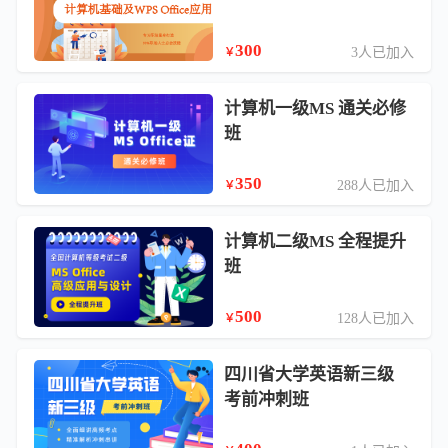
300
3人已加入
￥
计算机一级MS 通关必修
班
350
288人已加入
￥
计算机二级MS 全程提升
班
500
128人已加入
￥
四川省大学英语新三级
考前冲刺班