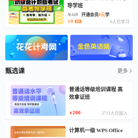
导学班
￥329
开通会员
0元
学
0
0人已学习
￥
甄选课
更多
普通话等级培训课程 高
效拿证班
200
2713人已加入
￥
计算机一级 WPS Office