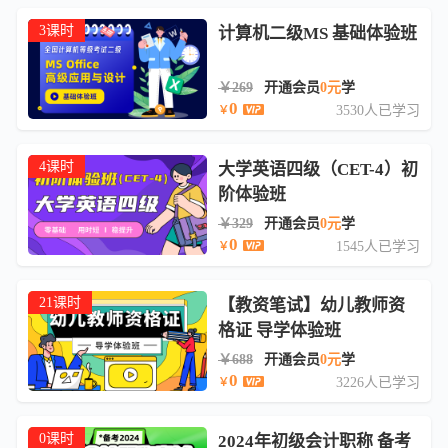
3课时
计算机二级MS 基础体验班
￥269
开通会员
0元
学
0
3530人已学习
￥
4课时
大学英语四级（CET-4）初
阶体验班
￥329
开通会员
0元
学
0
1545人已学习
￥
21课时
【教资笔试】幼儿教师资
格证 导学体验班
￥688
开通会员
0元
学
0
3226人已学习
￥
0课时
2024年初级会计职称 备考