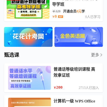
导学班
￥329
开通会员
0元
学
0
0人已学习
￥
甄选课
更多
普通话等级培训课程 高
效拿证班
200
2713人已加入
￥
计算机一级 WPS Office