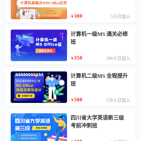
300
3人已加入
￥
计算机一级MS 通关必修
班
350
288人已加入
￥
计算机二级MS 全程提升
班
500
128人已加入
￥
四川省大学英语新三级
考前冲刺班