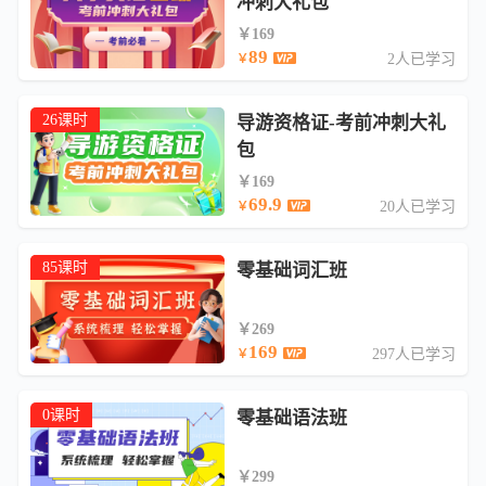
冲刺大礼包
￥169
89
2人已学习
￥
26课时
导游资格证-考前冲刺大礼
包
￥169
69.9
20人已学习
￥
85课时
零基础词汇班
￥269
169
297人已学习
￥
0课时
零基础语法班
￥299