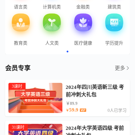
语言类
计算机类
金融类
建筑类
教育类
人文类
医疗健康
学历提升
会员专享
更多
3课时
2024年四川英语新三级 考
前冲刺大礼包
￥89.9
59.9
0人已学习
￥
31课时
2024年大学英语四级 考前