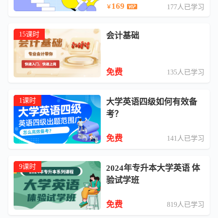
169
177人已学习
￥
15课时
会计基础
免费
135人已学习
1课时
大学英语四级如何有效备
考？
免费
141人已学习
9课时
2024年专升本大学英语 体
验试学班
免费
819人已学习