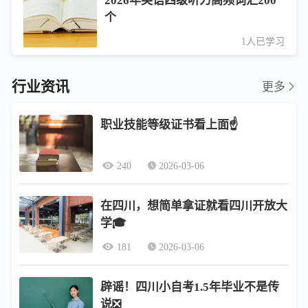
2026年英语四级听力高频词汇200
个
1人已学习
行业资讯
更多
职业技能等级证书看上面☝️
240
2026-03-06
在四川，想简单拿证就看四川开放大
学🎓
181
2026-03-06
辟谣！四川小自考1.5年毕业不是传
说❎