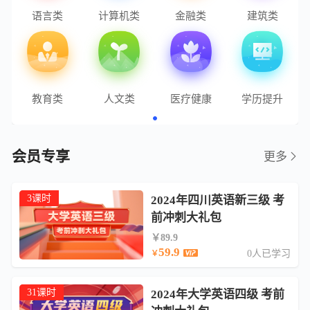
语言类
计算机类
金融类
建筑类
教育类
人文类
医疗健康
学历提升
会员专享
更多
3课时
2024年四川英语新三级 考
前冲刺大礼包
￥89.9
59.9
0人已学习
￥
31课时
2024年大学英语四级 考前