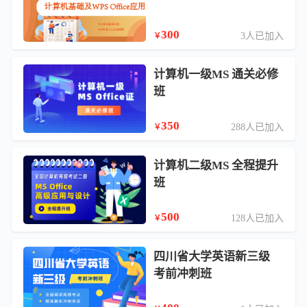
300
3人已加入
￥
计算机一级MS 通关必修
班
350
288人已加入
￥
计算机二级MS 全程提升
班
500
128人已加入
￥
四川省大学英语新三级
考前冲刺班