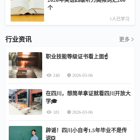
2026年英语四级听力高频词汇200
个
1人已学习
行业资讯
更多
职业技能等级证书看上面☝️
240
2026-03-06
在四川，想简单拿证就看四川开放大
学🎓
181
2026-03-06
辟谣！四川小自考1.5年毕业不是传
说❎