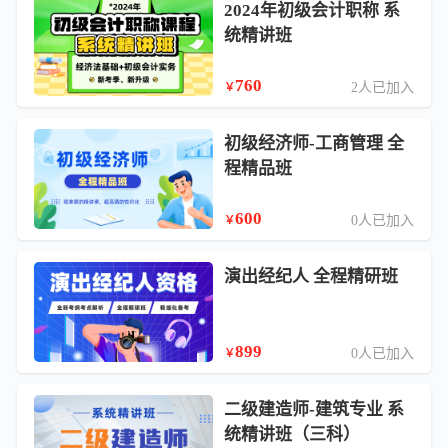
2024年初级会计职称 系
统精讲班
760
2人已加入
￥
初级经济师-工商管理 全
程精品班
600
0人已加入
￥
演出经纪人 全程精研班
899
0人已加入
￥
二级建造师-建筑专业 系
统精讲班（三科）