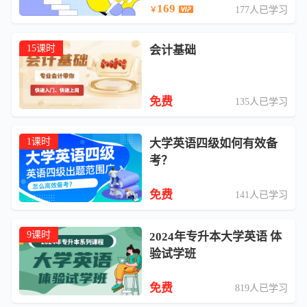
169
177人已学习
￥
15课时
会计基础
免费
135人已学习
1课时
大学英语四级如何有效备
考？
免费
141人已学习
9课时
2024年专升本大学英语 体
验试学班
免费
819人已学习