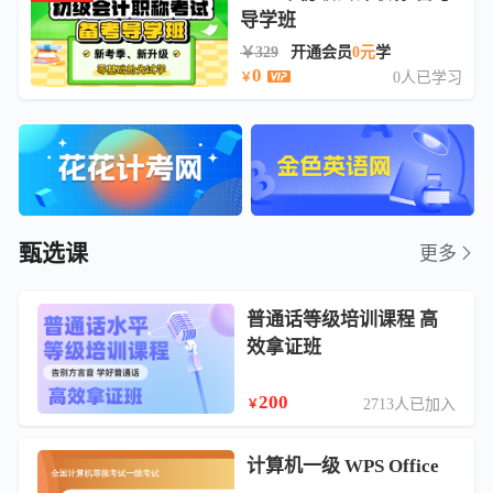
导学班
￥329
开通会员
0元
学
0
0人已学习
￥
甄选课
更多
普通话等级培训课程 高
效拿证班
200
2713人已加入
￥
计算机一级 WPS Office