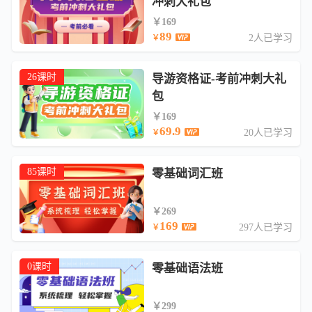
冲刺大礼包
￥169
89
2人已学习
￥
26课时
导游资格证-考前冲刺大礼
包
￥169
69.9
20人已学习
￥
85课时
零基础词汇班
￥269
169
297人已学习
￥
0课时
零基础语法班
￥299