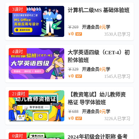
3课时
计算机二级MS 基础体验班
￥269
开通会员
0元
学
0
3530人已学习
￥
4课时
大学英语四级（CET-4）初
阶体验班
￥329
开通会员
0元
学
0
1545人已学习
￥
21课时
【教资笔试】幼儿教师资
格证 导学体验班
￥688
开通会员
0元
学
0
3226人已学习
￥
0课时
2024年初级会计职称 备考