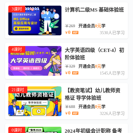
3课时
计算机二级MS 基础体验班
￥269
开通会员
0元
学
0
3530人已学习
￥
4课时
大学英语四级（CET-4）初
阶体验班
￥329
开通会员
0元
学
0
1545人已学习
￥
21课时
【教资笔试】幼儿教师资
格证 导学体验班
￥688
开通会员
0元
学
0
3226人已学习
￥
0课时
2024年初级会计职称 备考