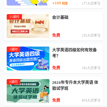
169
177人已学习
￥
15课时
会计基础
免费
135人已学习
1课时
大学英语四级如何有效备
考？
免费
141人已学习
9课时
2024年专升本大学英语 体
验试学班
免费
819人已学习