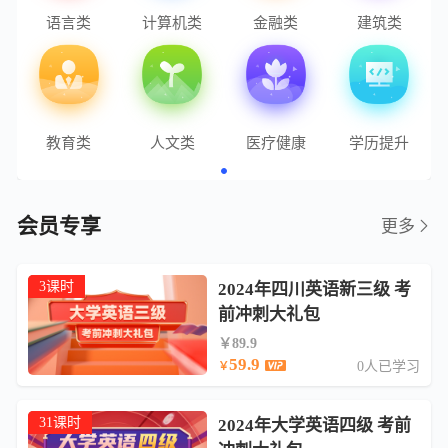
语言类
计算机类
金融类
建筑类
教育类
人文类
医疗健康
学历提升
会员专享
更多
3课时
2024年四川英语新三级 考
前冲刺大礼包
￥89.9
59.9
0人已学习
￥
31课时
2024年大学英语四级 考前