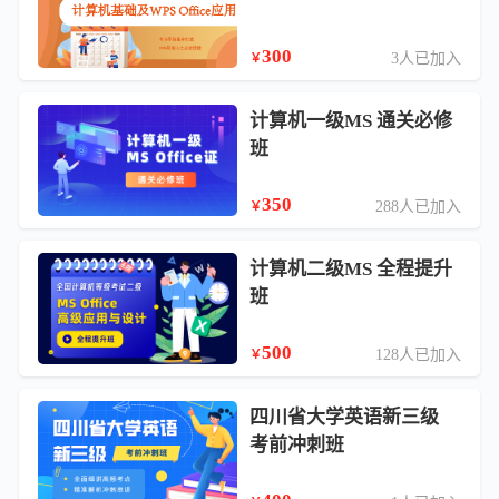
300
3人已加入
￥
计算机一级MS 通关必修
班
350
288人已加入
￥
计算机二级MS 全程提升
班
500
128人已加入
￥
四川省大学英语新三级
考前冲刺班