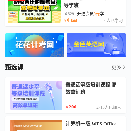
导学班
￥329
开通会员
0元
学
0
0人已学习
￥
甄选课
更多
普通话等级培训课程 高
效拿证班
200
2713人已加入
￥
计算机一级 WPS Office