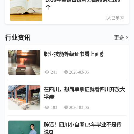
2026年英语四级听力高频词汇200
个
1人已学习
行业资讯
更多
职业技能等级证书看上面☝️
241
2026-03-06
在四川，想简单拿证就看四川开放大
学🎓
183
2026-03-06
辟谣！四川小自考1.5年毕业不是传
说❎