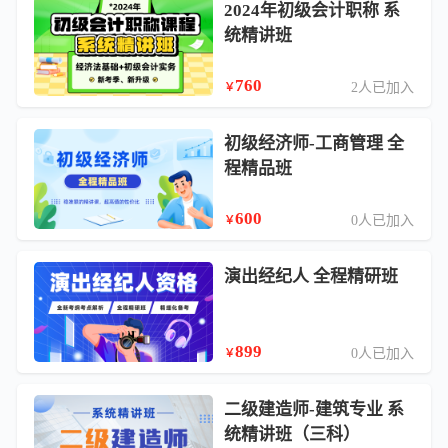
2024年初级会计职称 系
统精讲班
760
2人已加入
￥
初级经济师-工商管理 全
程精品班
600
0人已加入
￥
演出经纪人 全程精研班
899
0人已加入
￥
二级建造师-建筑专业 系
统精讲班（三科）