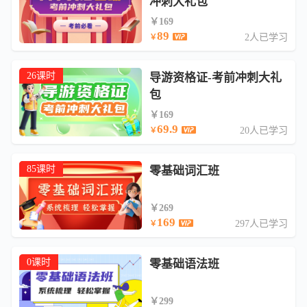
冲刺大礼包
￥169
89
2人已学习
￥
26课时
导游资格证-考前冲刺大礼
包
￥169
69.9
20人已学习
￥
85课时
零基础词汇班
￥269
169
297人已学习
￥
0课时
零基础语法班
￥299