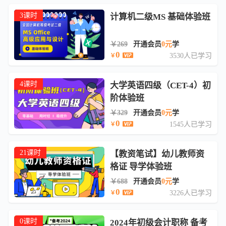
3课时
计算机二级MS 基础体验班
￥269
开通会员
0元
学
0
3530人已学习
￥
4课时
大学英语四级（CET-4）初
阶体验班
￥329
开通会员
0元
学
0
1545人已学习
￥
21课时
【教资笔试】幼儿教师资
格证 导学体验班
￥688
开通会员
0元
学
0
3226人已学习
￥
0课时
2024年初级会计职称 备考