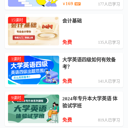
169
177人已学习
￥
15课时
会计基础
免费
135人已学习
1课时
大学英语四级如何有效备
考？
免费
141人已学习
9课时
2024年专升本大学英语 体
验试学班
免费
819人已学习