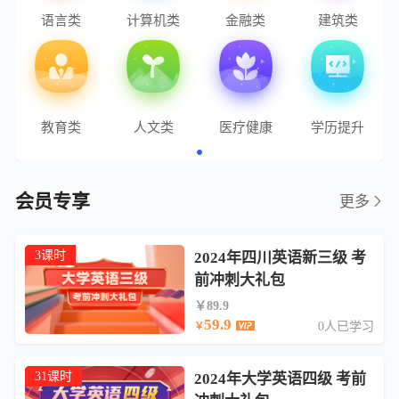
语言类
计算机类
金融类
建筑类
教育类
人文类
医疗健康
学历提升
会员专享
更多
3课时
2024年四川英语新三级 考
前冲刺大礼包
￥89.9
59.9
0人已学习
￥
31课时
2024年大学英语四级 考前