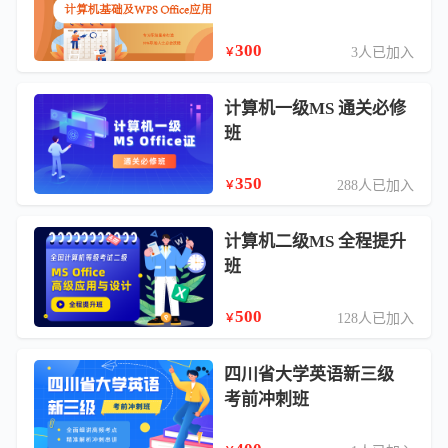
300
3人已加入
￥
计算机一级MS 通关必修
班
350
288人已加入
￥
计算机二级MS 全程提升
班
500
128人已加入
￥
四川省大学英语新三级
考前冲刺班