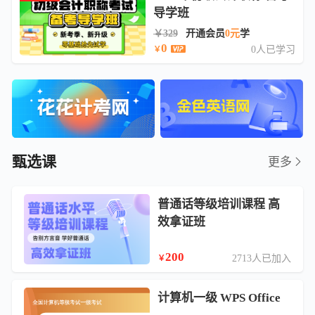
导学班
￥329
开通会员
0元
学
0
0人已学习
￥
甄选课
更多
普通话等级培训课程 高
效拿证班
200
2713人已加入
￥
计算机一级 WPS Office