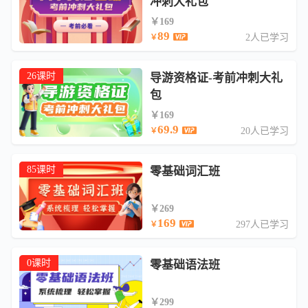
冲刺大礼包
￥169
89
2人已学习
￥
26课时
导游资格证-考前冲刺大礼
包
￥169
69.9
20人已学习
￥
85课时
零基础词汇班
￥269
169
297人已学习
￥
0课时
零基础语法班
￥299