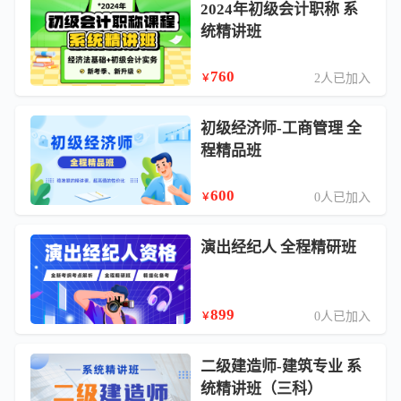
2024年初级会计职称 系
统精讲班
760
2人已加入
￥
初级经济师-工商管理 全
程精品班
600
0人已加入
￥
演出经纪人 全程精研班
899
0人已加入
￥
二级建造师-建筑专业 系
统精讲班（三科）