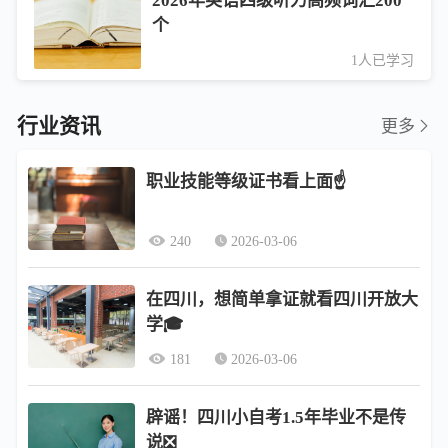
2026年英语四级听力高频词汇200
个
1人已学习
行业资讯
更多
职业技能等级证书看上面☝️
240
2026-03-06
在四川，想简单拿证就看四川开放大
学🎓
181
2026-03-06
辟谣！四川小自考1.5年毕业不是传
说❎